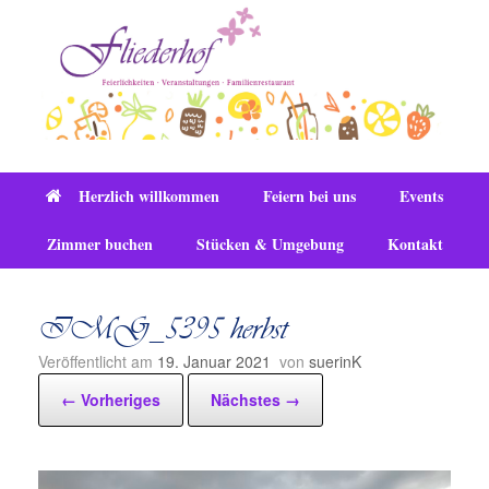
Zum
Inhalt
springen
Herzlich willkommen
Feiern bei uns
Events
Zimmer buchen
Stücken & Umgebung
Kontakt
IMG_5395 herbst
Veröffentlicht am
19. Januar 2021
von
suerinK
← Vorheriges
Nächstes →