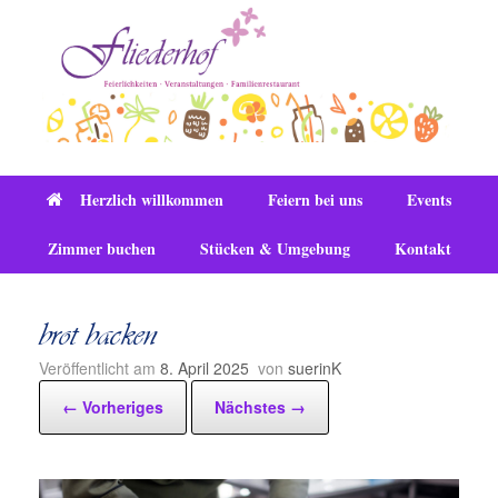
Zum
Inhalt
springen
Herzlich willkommen
Feiern bei uns
Events
Zimmer buchen
Stücken & Umgebung
Kontakt
brot backen
Veröffentlicht am
8. April 2025
von
suerinK
← Vorheriges
Nächstes →