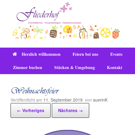
Zum
Inhalt
springen
Herzlich willkommen
Feiern bei uns
Events
Zimmer buchen
Stücken & Umgebung
Kontakt
Weihnachtsfeier
Veröffentlicht am
11. September 2019
von
suerinK
← Vorheriges
Nächstes →