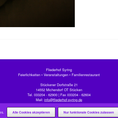
Fliederhof Syring
Feierlichkeiten • Veranstaltungen • Familienrestaurant
Stückener Dorfstraße 21
14552 Michendorf OT Stücken
Tel.
033204 - 62900
| Fax 033204 - 62604
Mail:
info@fliederhof-syring.de
Theme by
SiteOrigin
Alle Cookies akzeptieren
Nur funktionale Cookies zulassen
es.