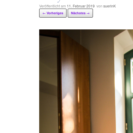
Veröffentlicht am
11. Februar 2019
von
suerinK
← Vorheriges
Nächstes →