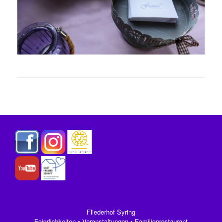
Fliederhof Syring
Feierlichkeiten • Veranstaltungen • Familienrestaurant