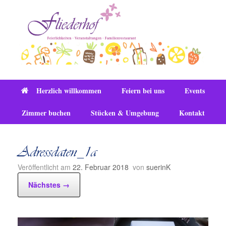
Zum
Inhalt
springen
Herzlich willkommen
Feiern bei uns
Events
Zimmer buchen
Stücken & Umgebung
Kontakt
Adressdaten_1a
Veröffentlicht am
22. Februar 2018
von
suerinK
Nächstes →